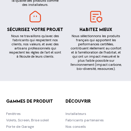
la qualité des produits comme
des installateurs.
Sécurisez votre projet
Habitez mieux
Nous ne travaillons qu'avec des
Nous sélectionnons les produits
fabricants qui respectent nos
français qui apportent les
clients, nos valeurs, et avec des
performances certifiées,
artisans professionnels qui
contribuent réellement au confort
respectent les règles de l'art et sont
et à l'amélioration de l'habitat, et
à l'écoute de leurs clients.
qui ont un impact mesuré et le
plus faible possible sur
l'environnement (impact carbone,
bio-diversité, ressources).
Gammes de produit
Découvrir
Fenêtres
Installateurs
Volets, Screen, Brise soleil
Fabricants partenaires
Porte de Garage
Nos conseils