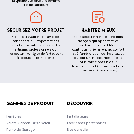
la qualité des produits comme
des installateurs.
Sécurisez votre projet
Habitez mieux
Nous ne travaillons qu'avec des
Nous sélectionnons les produits
fabricants qui respectent nos
français qui apportent les
clients, nos valeurs, et avec des
performances certifiées,
artisans professionnels qui
contribuent réellement au confort
respectent les règles de l'art et sont
et à l'amélioration de l'habitat, et
à l'écoute de leurs clients.
qui ont un impact mesuré et le
plus faible possible sur
l'environnement (impact carbone,
bio-diversité, ressources).
Gammes de produit
Découvrir
Fenêtres
Installateurs
Volets, Screen, Brise soleil
Fabricants partenaires
Porte de Garage
Nos conseils