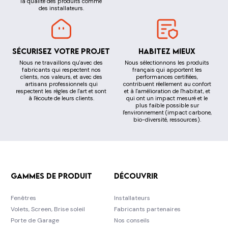
la qualité des produits comme
des installateurs.
Sécurisez votre projet
Habitez mieux
Nous ne travaillons qu'avec des
Nous sélectionnons les produits
fabricants qui respectent nos
français qui apportent les
clients, nos valeurs, et avec des
performances certifiées,
artisans professionnels qui
contribuent réellement au confort
respectent les règles de l'art et sont
et à l'amélioration de l'habitat, et
à l'écoute de leurs clients.
qui ont un impact mesuré et le
plus faible possible sur
l'environnement (impact carbone,
bio-diversité, ressources).
Gammes de produit
Découvrir
Fenêtres
Installateurs
Volets, Screen, Brise soleil
Fabricants partenaires
Porte de Garage
Nos conseils