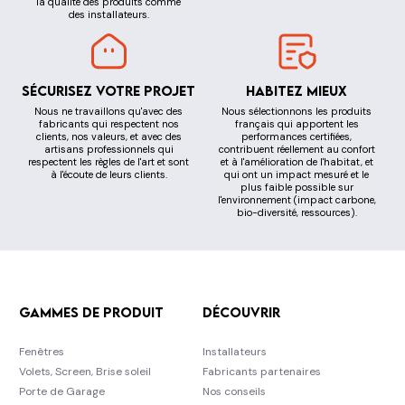
la qualité des produits comme
des installateurs.
Sécurisez votre projet
Habitez mieux
Nous ne travaillons qu'avec des
Nous sélectionnons les produits
fabricants qui respectent nos
français qui apportent les
clients, nos valeurs, et avec des
performances certifiées,
artisans professionnels qui
contribuent réellement au confort
respectent les règles de l'art et sont
et à l'amélioration de l'habitat, et
à l'écoute de leurs clients.
qui ont un impact mesuré et le
plus faible possible sur
l'environnement (impact carbone,
bio-diversité, ressources).
Gammes de produit
Découvrir
Fenêtres
Installateurs
Volets, Screen, Brise soleil
Fabricants partenaires
Porte de Garage
Nos conseils