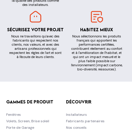
la qualité des produits comme
des installateurs.
Sécurisez votre projet
Habitez mieux
Nous ne travaillons qu'avec des
Nous sélectionnons les produits
fabricants qui respectent nos
français qui apportent les
clients, nos valeurs, et avec des
performances certifiées,
artisans professionnels qui
contribuent réellement au confort
respectent les règles de l'art et sont
et à l'amélioration de l'habitat, et
à l'écoute de leurs clients.
qui ont un impact mesuré et le
plus faible possible sur
l'environnement (impact carbone,
bio-diversité, ressources).
Gammes de produit
Découvrir
Fenêtres
Installateurs
Volets, Screen, Brise soleil
Fabricants partenaires
Porte de Garage
Nos conseils