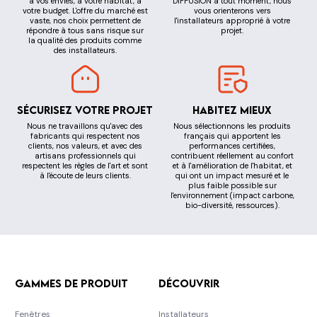
à vos envies, à votre habitat, à
DIFFUSION à tout moment, nous
votre budget. L'offre du marché est
vous orienterons vers
vaste, nos choix permettent de
l'installateurs approprié à votre
répondre à tous sans risque sur
projet.
la qualité des produits comme
des installateurs.
Sécurisez votre projet
Habitez mieux
Nous ne travaillons qu'avec des
Nous sélectionnons les produits
fabricants qui respectent nos
français qui apportent les
clients, nos valeurs, et avec des
performances certifiées,
artisans professionnels qui
contribuent réellement au confort
respectent les règles de l'art et sont
et à l'amélioration de l'habitat, et
à l'écoute de leurs clients.
qui ont un impact mesuré et le
plus faible possible sur
l'environnement (impact carbone,
bio-diversité, ressources).
Gammes de produit
Découvrir
Fenêtres
Installateurs